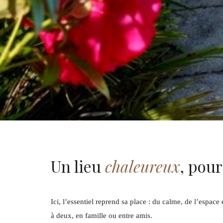
Un lieu
chaleureux
, pour
Ici, l’essentiel reprend sa place : du calme, de l’espa
à deux, en famille ou entre amis.